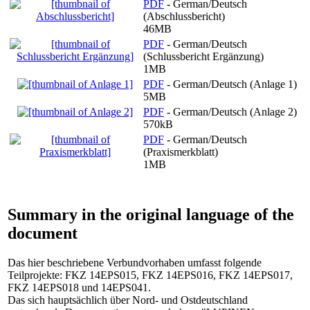
PDF
- German/Deutsch
(Abschlussbericht)
46MB
PDF
- German/Deutsch
(Schlussbericht Ergänzung)
1MB
PDF
- German/Deutsch (Anlage 1)
5MB
PDF
- German/Deutsch (Anlage 2)
570kB
PDF
- German/Deutsch
(Praxismerkblatt)
1MB
Summary in the original language of the
document
Das hier beschriebene Verbundvorhaben umfasst folgende
Teilprojekte: FKZ 14EPS015, FKZ 14EPS016, FKZ 14EPS017,
FKZ 14EPS018 und 14EPS041.
Das sich hauptsächlich über Nord- und Ostdeutschland