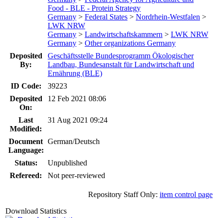
Food - BLE - Protein Strategy
Germany
>
Federal States
>
Nordrhein-Westfalen
>
LWK NRW
Germany
>
Landwirtschaftskammern
>
LWK NRW
Germany
>
Other organizations Germany
Deposited
Geschäftsstelle Bundesprogramm Ökologischer
By:
Landbau, Bundesanstalt für Landwirtschaft und
Ernährung (BLE)
ID Code:
39223
Deposited
12 Feb 2021 08:06
On:
Last
31 Aug 2021 09:24
Modified:
Document
German/Deutsch
Language:
Status:
Unpublished
Refereed:
Not peer-reviewed
Repository Staff Only:
item control page
Download Statistics