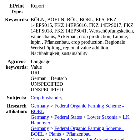
EPrint
Report
Type:
Keywords:
BÖLN, BOELN, BÖL, BOEL, EPS, FKZ
14EPS015, FKZ 14EPS016, FKZ 14EPS017, FKZ
14EPS018, FKZ 14EPS041, Wertschöpfungsketten,
value chains, Ackerbau, crop production, Lupine,
lupin , Pflanzenbau, crop production, Regionale
Wertschöpfung, regional value addition,
Nachhaltigkeit, sustainability
Agrovoc
Language
keywords:
Value
URI
German - Deutsch
UNSPECIFIED
UNSPECIFIED
Subjects:
Crop husbandry
Research
Germany
>
Federal Organic Farming Scheme -
affiliation:
BOEL
Germany
>
Federal States
>
Lower Saxonia
>
LK
Hannover
Germany
>
Federal Organic Farming Scheme -
BOEL
>
Plants
>
Pflanzenbau
Germany
>
Federal Agency for Agriculture and