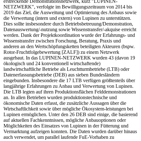
erstreckende Demonstrationsnetzwerk, kurz "LUPINEN-
NETZWERK", verfolgte im Bewilligungszeitraum von 2014 bis
2019 das Ziel, die Ausweitung und Optimierung des Anbaus sowie
die Verwertung (intern und extern) von Lupinen zu unterstützen.
Dies sollte insbesondere durch Betriebsbetreuung/Demonstration,
Datenauswertung/-nutzung sowie Wissenstransfer/-akquise erreicht
werden. Dank der Projektkoordination wurde der Erfahrungs- und
Wissenstransfer zwischen Forschung, Beratung, Praxis und
anderen an den Wertschöpfungsketten beteiligten Akteuren (bspw.
Rotor-Fruchtfolgebewertung [ZALF]) zu einem Netzwerk
ausgebaut. In das LUPINEN-NETZWERK wurden 43 (davon 19
ökologisch und 24 konventionell wirtschaftende)
landwirtschaftliche Betriebe als Leuchtturmbetriebe (LTB) oder
Datenerfassungsbetriebe (DEB) aus sieben Bundesländern
eingebunden. Insbesondere die 17 LTB verfügen größtenteils über
langjährige Erfahrungen zu Anbau und Verwertung von Lupinen.
Die LTB legten auf ihren Produktionsflächen Felddemonstrationen
an. In allen Betrieben wurden produktionstechnische und
ökonomische Daten erfasst, die zusätzliche Aussagen über die
Wirtschaftlichkeit sowie über mögliche Ökosystem-leistungen bei
Lupinen ermöglichen. Unter den 26 DEB sind einige, die basierend
auf aktuellen Fachkenntnissen, mögliche Anbauoptionen oder
Möglichkeiten des Einsatzes von Lupinen in der Fütterung und
Vermarktung aufzeigen konnten. Die Daten wurden darüber hinaus
auch verwendet, um parallel laufende FuE-Vorhaben zu