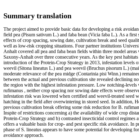
Summary translation
The project aimed to provide basic data for developing a risk avoidanc
field pea (Pisum sativum L.) and faba bean (Vicia faba L.). As a first
effects of crop spacing, sowing date, cultivation break and seed qualit
well as low-risk cropping situations. Four partner institutions Uni
Anhalt covered all pea and faba bean fields within three model areas
Saxony-Anhalt over three consecutive years. As the key pest habitats
introduction of the Protein-Crop Strategy in 2013, infestation levels
weevil (Sitona lineatus L.) and pea weevil (Bruchus pisorum L.) (mai
moderate relevance of the pea midge (Contarinia pisi Winn.) remaine
between the actual and previous cultivation site revealed declining no
the region with the highest infestation pressure. Low notching-levels
rufimanus , neither crop spacing nor sowing date effects were observ
infestation risk was lowered when certified and weevil-treated seed wa
hatching in the field after overwintering in stored seed. In addition, 
previous cultivation break offering some risk reduction for B. rufim
Inspite of restrictions concerning a) the availability of wide crop dist
Protein-Crop Strategy and b) contrasted insecticidal control regimes 
offers a valuable basis for crop- and pest specific risk avoidance. In pr
phase of S. lineatus appears to have some potential for developing for
avoidance approach.