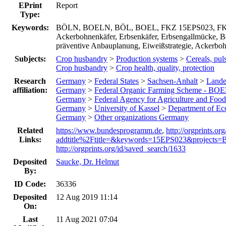
EPrint
Report
Type:
Keywords:
BÖLN, BOELN, BÖL, BOEL, FKZ 15EPS023, FKZ 1
Ackerbohnenkäfer, Erbsenkäfer, Erbsengallmücke, Be
präventive Anbauplanung, Eiweißstrategie, Ackerbo
Subjects:
Crop husbandry
>
Production systems
>
Cereals, pul
Crop husbandry
>
Crop health, quality, protection
Research
Germany
>
Federal States
>
Sachsen-Anhalt
>
Lande
affiliation:
Germany
>
Federal Organic Farming Scheme - BOE
Germany
>
Federal Agency for Agriculture and Food
Germany
>
University of Kassel
>
Department of Eco
Germany
>
Other organizations Germany
Related
https://www.bundesprogramm.de
,
http://orgprints.or
Links:
addtitle%2Ftitle=&keywords=15EPS023&projects=
http://orgprints.org/id/saved_search/1633
Deposited
Saucke, Dr. Helmut
By:
ID Code:
36336
Deposited
12 Aug 2019 11:14
On:
Last
11 Aug 2021 07:04