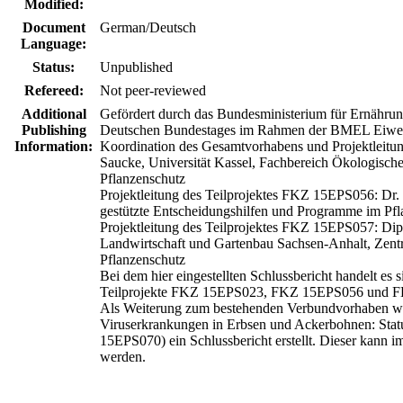
Modified:
Document
German/Deutsch
Language:
Status:
Unpublished
Refereed:
Not peer-reviewed
Additional
Gefördert durch das Bundesministerium für Ernährun
Publishing
Deutschen Bundestages im Rahmen der BMEL Eiweiß
Information:
Koordination des Gesamtvorhabens und Projektleitu
Saucke, Universität Kassel, Fachbereich Ökologisch
Pflanzenschutz
Projektleitung des Teilprojektes FKZ 15EPS056: Dr.
gestützte Entscheidungshilfen und Programme im Pf
Projektleitung des Teilprojektes FKZ 15EPS057: Dipl.
Landwirtschaft und Gartenbau Sachsen-Anhalt, Zent
Pflanzenschutz
Bei dem hier eingestellten Schlussbericht handelt es
Teilprojekte FKZ 15EPS023, FKZ 15EPS056 und FK
Als Weiterung zum bestehenden Verbundvorhaben w
Viruserkrankungen in Erbsen und Ackerbohnen: St
15EPS070) ein Schlussbericht erstellt. Dieser kann im
werden.