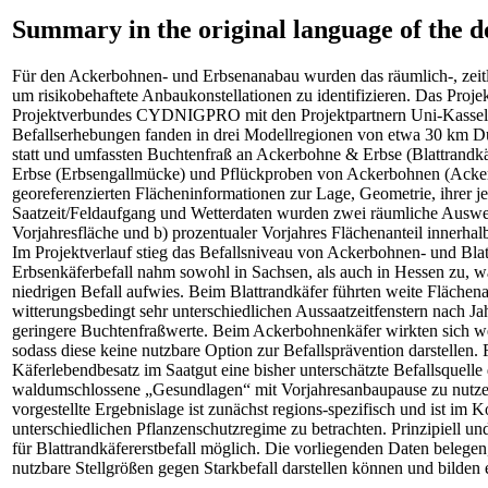
Summary in the original language of the 
Für den Ackerbohnen- und Erbsenanabau wurden das räumlich-, zeitli
um risikobehaftete Anbaukonstellationen zu identifizieren. Das Proj
Projektverbundes CYDNIGPRO mit den Projektpartnern Uni-Kassel
Befallserhebungen fanden in drei Modellregionen von etwa 30 km D
statt und umfassten Buchtenfraß an Ackerbohne & Erbse (Blattrand
Erbse (Erbsengallmücke) und Pflückproben von Ackerbohnen (Acker
georeferenzierten Flächeninformationen zur Lage, Geometrie, ihrer j
Saatzeit/Feldaufgang und Wetterdaten wurden zwei räumliche Auswe
Vorjahresfläche und b) prozentualer Vorjahres Flächenanteil innerhal
Im Projektverlauf stieg das Befallsniveau von Ackerbohnen- und Blat
Erbsenkäferbefall nahm sowohl in Sachsen, als auch in Hessen zu, 
niedrigen Befall aufwies. Beim Blattrandkäfer führten weite Flächena
witterungsbedingt sehr unterschiedlichen Aussaatzeitfenstern nach J
geringere Buchtenfraßwerte. Beim Ackerbohnenkäfer wirkten sich we
sodass diese keine nutzbare Option zur Befallsprävention darstellen.
Käferlebendbesatz im Saatgut eine bisher unterschätzte Befallsquelle d
waldumschlossene „Gesundlagen“ mit Vorjahresanbaupause zu nutzen
vorgestellte Ergebnislage ist zunächst regions-spezifisch und ist im 
unterschiedlichen Pflanzenschutzregime zu betrachten. Prinzipiell un
für Blattrandkäfererstbefall möglich. Die vorliegenden Daten belege
nutzbare Stellgrößen gegen Starkbefall darstellen können und bilden 