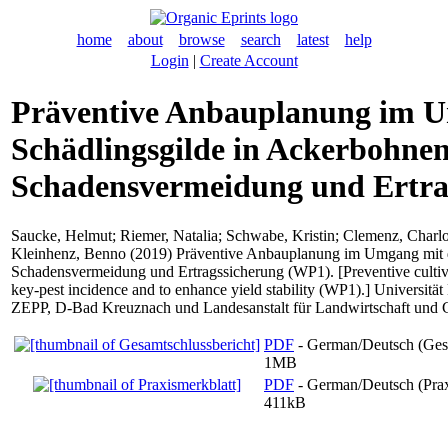
home
about
browse
search
latest
help
Login
|
Create Account
Präventive Anbauplanung im U
Schädlingsgilde in Ackerbohne
Schadensvermeidung und Ertra
Saucke, Helmut
;
Riemer, Natalia
;
Schwabe, Kristin
;
Clemenz, Charlo
Kleinhenz, Benno
(2019) Präventive Anbauplanung im Umgang mit d
Schadensvermeidung und Ertragssicherung (WP1). [Preventive cultivat
key-pest incidence and to enhance yield stability (WP1).] Universit
ZEPP, D-Bad Kreuznach und Landesanstalt für Landwirtschaft und 
PDF
- German/Deutsch (Gesa
1MB
PDF
- German/Deutsch (Prax
411kB